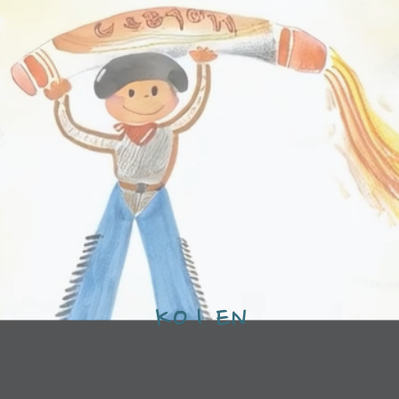
KO
I
EN