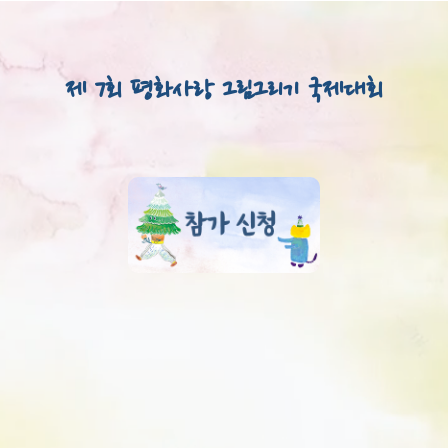
Skip
to
content
제
7
회
평
화
사
랑
그
림
그
리
기
국
제
대
회