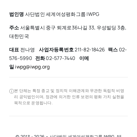
법인명
사단법인 세계여성평화그룹 IWPG
주소
서울특별시 중구 퇴계로36나길 33, 우성빌딩 3층,
대한민국
대표
전나영
사업자등록번호
211-82-18426
팩스
02-
576-5990
전화
02-577-7440
이메
일
iwpg@iwpg.org
ⓘ
본 단체는 특정 종교 및 정치적 이해관계와 무관한 독립적 비영
리 공익법인이며, 정관에 의거한 인류 보편의 평화 가치 실현을
목적으로 운영됩니다.
© 2013 - 2026 • 사단법인 세계여성평화그룹 IWPG. All