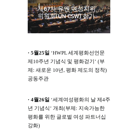
제67차 유엔 여성지위
위원회(UN CSW) 참가
· 5월25일
‘HWPL 세계평화선언문
제10주년 기념식 및 평화걷기’ (부
제: 새로운 10년, 평화 제도의 정착)
공동주관
· 4월26일
‘세계여성평화의 날 제4주
년 기념식’ 개최(부제: 지속가능한
평화를 위한 글로벌 여성 파트너십
강화)