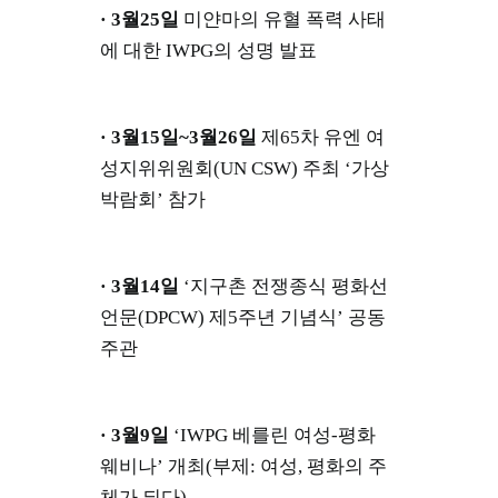
· 3월25일
미얀마의 유혈 폭력 사태
에 대한 IWPG의 성명 발표
· 3월15일~3월26일
제65차 유엔 여
성지위위원회(UN CSW) 주최 ‘가상
박람회’ 참가
· 3월14일
‘지구촌 전쟁종식 평화선
언문(DPCW) 제5주년 기념식’ 공동
주관
· 3월9일
‘IWPG 베를린 여성-평화
웨비나’ 개최(부제: 여성, 평화의 주
체가 되다)