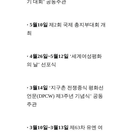
기 대회’ 공동주관
· 5월10일
제2회 국제 총지부대회 개
최
· 4월26일~5월12일
‘세계여성평화
의 날’ 선포식
· 3월14일
‘지구촌 전쟁종식 평화선
언문(DPCW) 제3주년 기념식’ 공동
주관
· 3월10일~3월13일
제63차 유엔 여