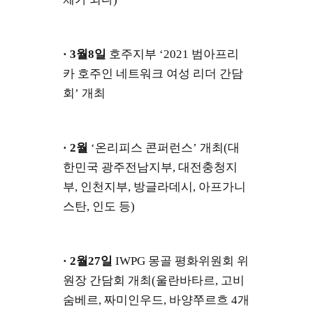
· 3월8일
호주지부 ‘2021 범아프리
카 호주인 네트워크 여성 리더 간담
회’ 개최
· 2월
‘온리피스 콘퍼런스’ 개최(대
한민국 광주전남지부, 대전충청지
부, 인천지부, 방글라데시, 아프가니
스탄, 인도 등)
· 2월27일
IWPG 몽골 평화위원회 위
원장 간담회 개최(울란바타르, 고비
숨베르, 짜미인우드, 바양쭈르흐 4개