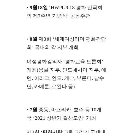
· 9월18일
‘HWPL 9.18 평화 만국회
의 제7주년 기념식’ 공동주관
· 8월
제3회 ‘세계여성리더 평화간담
회’ 국내외 각 지부 개최
여성평화강의자 ‘평화교육 토론회’
개최(몽골 지부, 인도네시아 지부, 예
멘, 이라크, 인도, 케냐, 부룬디, 남수
단, 카메룬, 르완다 등)
· 7월
중동, 아프리카, 호주 등 10개
국 ‘2021 상반기 결산모임’ 개최
제3회 ‘평화사랑 그림그리기 국제대