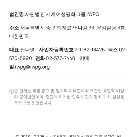
법인명
사단법인 세계여성평화그룹 IWPG
주소
서울특별시 중구 퇴계로36나길 33, 우성빌딩 3층,
대한민국
대표
전나영
사업자등록번호
211-82-18426
팩스
02-
576-5990
전화
02-577-7440
이메
일
iwpg@iwpg.org
ⓘ
본 단체는 특정 종교 및 정치적 이해관계와 무관한 독립적 비영
리 공익법인이며, 정관에 의거한 인류 보편의 평화 가치 실현을
목적으로 운영됩니다.
© 2013 - 2026 • 사단법인 세계여성평화그룹 IWPG. All