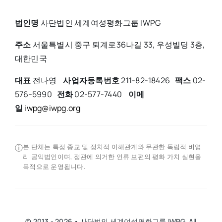
법인명
사단법인 세계여성평화그룹 IWPG
주소
서울특별시 중구 퇴계로36나길 33, 우성빌딩 3층,
대한민국
대표
전나영
사업자등록번호
211-82-18426
팩스
02-
576-5990
전화
02-577-7440
이메
일
iwpg@iwpg.org
ⓘ
본 단체는 특정 종교 및 정치적 이해관계와 무관한 독립적 비영
리 공익법인이며, 정관에 의거한 인류 보편의 평화 가치 실현을
목적으로 운영됩니다.
© 2013 - 2026 • 사단법인 세계여성평화그룹 IWPG. All