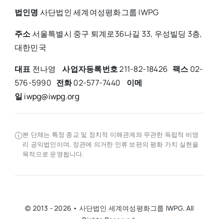
법인명
사단법인 세계여성평화그룹 IWPG
주소
서울특별시 중구 퇴계로36나길 33, 우성빌딩 3층,
대한민국
대표
전나영
사업자등록번호
211-82-18426
팩스
02-
576-5990
전화
02-577-7440
이메
일
iwpg@iwpg.org
ⓘ
본 단체는 특정 종교 및 정치적 이해관계와 무관한 독립적 비영
리 공익법인이며, 정관에 의거한 인류 보편의 평화 가치 실현을
목적으로 운영됩니다.
© 2013 - 2026 • 사단법인 세계여성평화그룹 IWPG. All