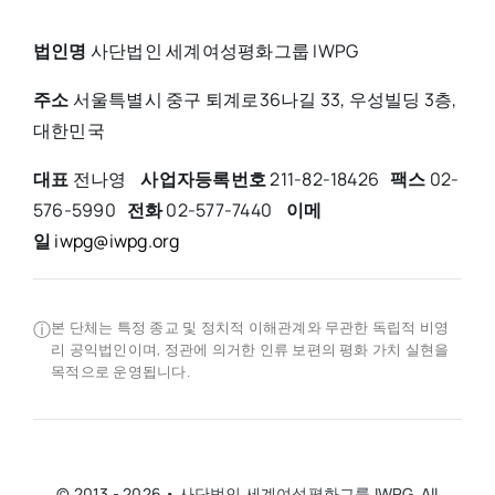
법인명
사단법인 세계여성평화그룹 IWPG
주소
서울특별시 중구 퇴계로36나길 33, 우성빌딩 3층,
대한민국
대표
전나영
사업자등록번호
211-82-18426
팩스
02-
576-5990
전화
02-577-7440
이메
일
iwpg@iwpg.org
ⓘ
본 단체는 특정 종교 및 정치적 이해관계와 무관한 독립적 비영
리 공익법인이며, 정관에 의거한 인류 보편의 평화 가치 실현을
목적으로 운영됩니다.
© 2013 - 2026 • 사단법인 세계여성평화그룹 IWPG. All