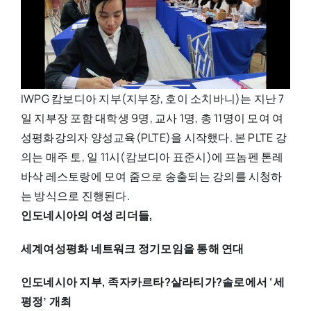
IWPG 캄보디아 지부(지부장, 호이 소치바니)는 지난 7
일 지부장 포함 대학생 9명, 교사 1명, 총 11명이 모여 여
성평화강의자 양성교육(PLTE)을 시작했다. 본 PLTE 강
의는 매주 토, 일 11시(캄보디아 표준시)에 프놈펜 톤레
바삭 레스토랑에 모여 줌으로 송출되는 강의를 시청하
는 방식으로 진행된다.
인도네시아의 여성 리더들,
세계여성평화 네트워크 정기모임을 통해 연대
인도네시아 지부, 족자카르타
?살라티가?솔로에서
‘
세
평정
’
개최