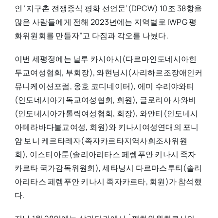
인 ‘지구촌 전쟁종식 평화 선언문’(DPCW) 10조 38항을
많은 사람들에게 전해 2023년에는 지역별로 IWPG 평
화위원회를 만들자”고 다짐과 각오를 나눴다.
이번 세평정에는 닐루 카시아시(다르마인도네시아힌
두교여성협회, 부회장), 와현닝시(사리하르조장애인커
뮤니케이션포럼, 옹호 코디네이터), 에미 수리야와티
(인도네시아기독교여성협회, 회원), 글로리아 사와비
(인도네시아가톨릭여성협회, 회장), 와얀티(인도네시
아테라바다불교여성, 회원)와 키나시여성연대의 포니
얌 보니 케르타레자(족자카르타지역사회조사위원
회), 이스티아툰(솔리아리타스 페렘푸안 키나시 족자
카르타 국가감독위원회), 세타닝시 다르마스투티(솔리
아리타스 페렘푸안 키나시 족자카르타, 회원)가 참석했
다.