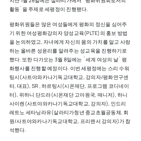
지난 1월 28일에는 살라티가에서 `평화위원회로서의
활동`을 주제로 세평정이 진행됐다.
평화위원들은 많은 여성들에게 평화의 정신을 심어주
기 위한 여성평화강의자 양성교육(PLTE)의 홍보 방법
을 논의하였고, 자녀에게 자신의 몸의 가치를 알고 사랑
하는 올바른 성윤리를 알려주는 성교육을 진행하기로
했다. 또한 다가오는 3월 8일에는 `세계 여성의 날` 평
화행사를 진행할 예정이다. 이번 세평정에는 스리 수워
팅시(사트야와카나기독교대학교, 강의자/평화연구센
터, 대표), SR , 하르팅시(시온재단, 프로그램 코디네이
터), 위하니 단드라(시온재단 고아원국, 매니저), 하니
사이렌(사트야와카나기독교대학교, 강의자), 인드리
레트노 세타닝라유(살라티가청년 종교초월공동체, 회
원/사트야와카나기독교대학교, 프리랜서 강의자)가 참
석했다.