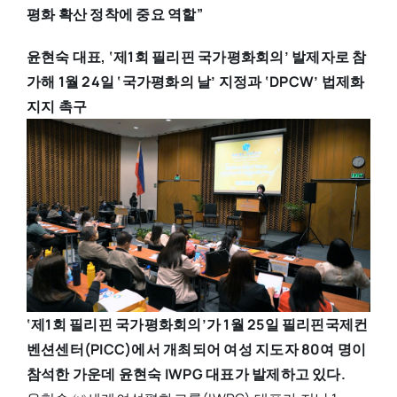
평화 확산 정착에 중요 역할”
윤현숙
대표,
‘
제1회 필리핀 국가평화회의
’
발제자로 참
가해 1월 24일
‘
국가평화의 날
’
지정과
‘
DPCW
’
법제화
지지 촉구
‘제1회 필리핀 국가평화회의’가 1월 25일 필리핀국제컨
벤션센터(PICC)에서 개최되어 여성 지도자 80여 명이
참석한 가운데 윤현숙 IWPG 대표가 발제하고 있다.