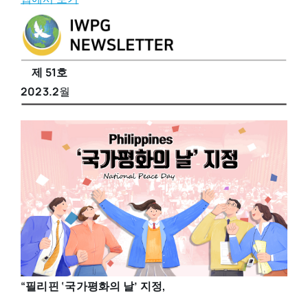
제 51호
2023.2
월
“
필리핀 ‘국가평화의 날’ 지정,