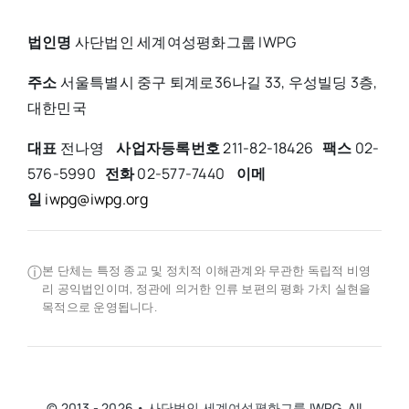
법인명
사단법인 세계여성평화그룹 IWPG
주소
서울특별시 중구 퇴계로36나길 33, 우성빌딩 3층,
대한민국
대표
전나영
사업자등록번호
211-82-18426
팩스
02-
576-5990
전화
02-577-7440
이메
일
iwpg@iwpg.org
ⓘ
본 단체는 특정 종교 및 정치적 이해관계와 무관한 독립적 비영
리 공익법인이며, 정관에 의거한 인류 보편의 평화 가치 실현을
목적으로 운영됩니다.
© 2013 - 2026 • 사단법인 세계여성평화그룹 IWPG. All