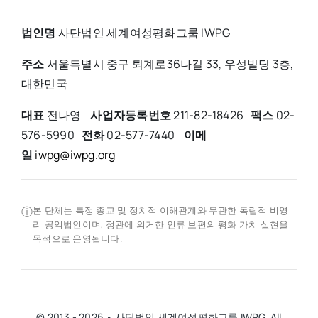
법인명
사단법인 세계여성평화그룹 IWPG
주소
서울특별시 중구 퇴계로36나길 33, 우성빌딩 3층,
대한민국
대표
전나영
사업자등록번호
211-82-18426
팩스
02-
576-5990
전화
02-577-7440
이메
일
iwpg@iwpg.org
ⓘ
본 단체는 특정 종교 및 정치적 이해관계와 무관한 독립적 비영
리 공익법인이며, 정관에 의거한 인류 보편의 평화 가치 실현을
목적으로 운영됩니다.
© 2013 - 2026 • 사단법인 세계여성평화그룹 IWPG. All