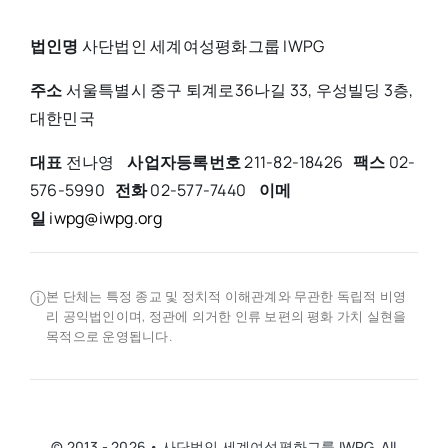
법인명
사단법인 세계여성평화그룹 IWPG
주소
서울특별시 중구 퇴계로36나길 33, 우성빌딩 3층,
대한민국
대표
전나영
사업자등록번호
211-82-18426
팩스
02-
576-5990
전화
02-577-7440
이메
일
iwpg@iwpg.org
ⓘ
본 단체는 특정 종교 및 정치적 이해관계와 무관한 독립적 비영
리 공익법인이며, 정관에 의거한 인류 보편의 평화 가치 실현을
목적으로 운영됩니다.
© 2013 - 2026 • 사단법인 세계여성평화그룹 IWPG. All