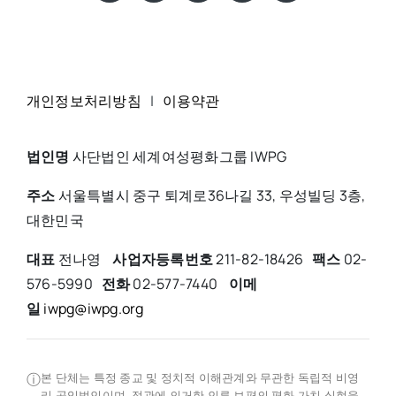
개인정보처리방침
|
이용약관
법인명
사단법인 세계여성평화그룹 IWPG
주소
서울특별시 중구 퇴계로36나길 33, 우성빌딩 3층,
대한민국
대표
전나영
사업자등록번호
211-82-18426
팩스
02-
576-5990
전화
02-577-7440
이메
일
iwpg@iwpg.org
ⓘ
본 단체는 특정 종교 및 정치적 이해관계와 무관한 독립적 비영
리 공익법인이며, 정관에 의거한 인류 보편의 평화 가치 실현을