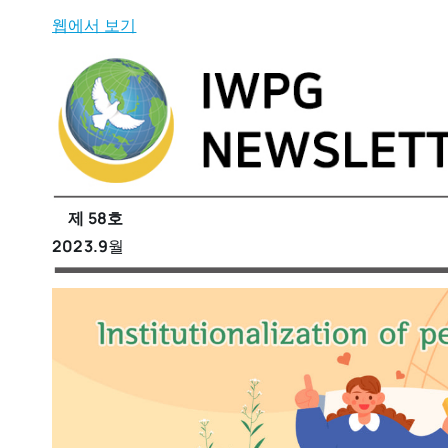
웹에서 보기
제 58호
2023.9
월