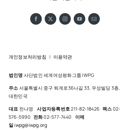
개인정보처리방침
|
이용약관
법인명
사단법인 세계여성평화그룹 IWPG
주소
서울특별시 중구 퇴계로36나길 33, 우성빌딩 3층,
대한민국
대표
전나영
사업자등록번호
211-82-18426
팩스
02-
576-5990
전화
02-577-7440
이메
일
iwpg@iwpg.org