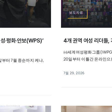
보도자료
성·평화·안보(WPS)’
4개 권역 여성 리더들,
㈔세계여성평화그룹(IWPG,
20일부터 이틀간 온라인으로 [
말부터 7월 중순까지 케냐,
7월 29, 2026