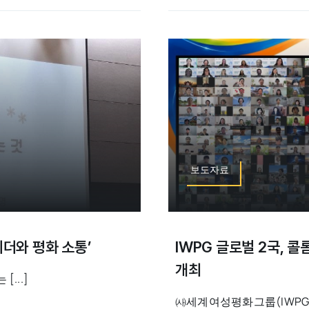
보도자료
리더와 평화 소통’
IWPG 글로벌 2국, 
개최
...]
㈔세계여성평화그룹(IWPG)