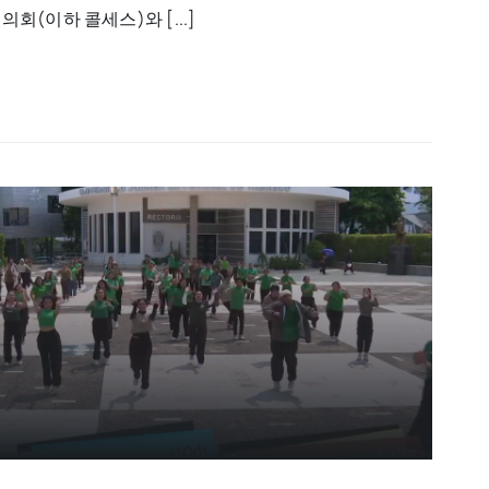
회(이하 콜세스)와 [...]