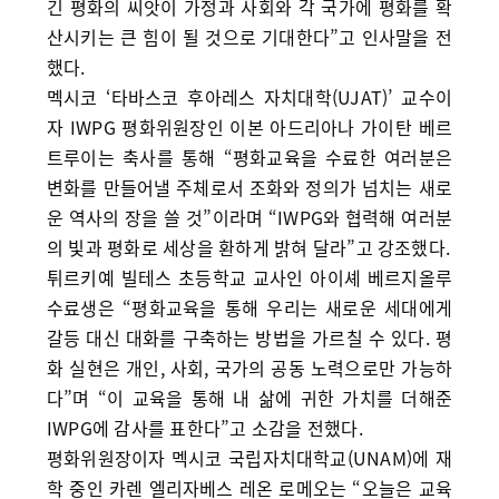
긴 평화의 씨앗이 가정과 사회와 각 국가에 평화를 확
산시키는 큰 힘이 될 것으로 기대한다”고 인사말을 전
했다.
멕시코 ‘타바스코 후아레스 자치대학(UJAT)’ 교수이
자 IWPG 평화위원장인 이본 아드리아나 가이탄 베르
트루이는 축사를 통해 “평화교육을 수료한 여러분은
변화를 만들어낼 주체로서 조화와 정의가 넘치는 새로
운 역사의 장을 쓸 것”이라며 “IWPG와 협력해 여러분
의 빛과 평화로 세상을 환하게 밝혀 달라”고 강조했다.
튀르키예 빌테스 초등학교 교사인 아이셰 베르지올루
수료생은 “평화교육을 통해 우리는 새로운 세대에게
갈등 대신 대화를 구축하는 방법을 가르칠 수 있다. 평
화 실현은 개인, 사회, 국가의 공동 노력으로만 가능하
다”며 “이 교육을 통해 내 삶에 귀한 가치를 더해준
IWPG에 감사를 표한다”고 소감을 전했다.
평화위원장이자 멕시코 국립자치대학교(UNAM)에 재
학 중인 카렌 엘리자베스 레온 로메오는 “오늘은 교육