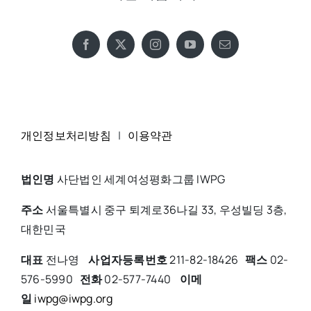
개인정보처리방침
|
이용약관
법인명
사단법인 세계여성평화그룹 IWPG
주소
서울특별시 중구 퇴계로36나길 33, 우성빌딩 3층,
대한민국
대표
전나영
사업자등록번호
211-82-18426
팩스
02-
576-5990
전화
02-577-7440
이메
일
iwpg@iwpg.org