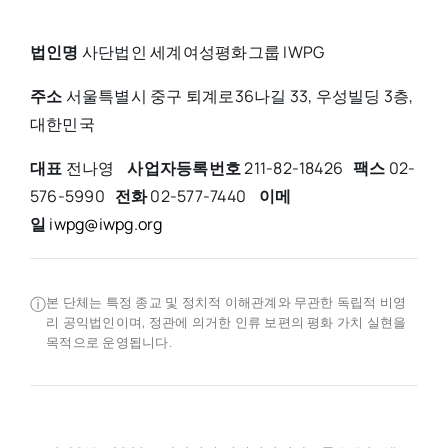
법인명
사단법인 세계여성평화그룹 IWPG
주소
서울특별시 중구 퇴계로36나길 33, 우성빌딩 3층,
대한민국
대표
전나영
사업자등록번호
211-82-18426
팩스
02-
576-5990
전화
02-577-7440
이메
일
iwpg@iwpg.org
ⓘ
본 단체는 특정 종교 및 정치적 이해관계와 무관한 독립적 비영
리 공익법인이며, 정관에 의거한 인류 보편의 평화 가치 실현을
목적으로 운영됩니다.