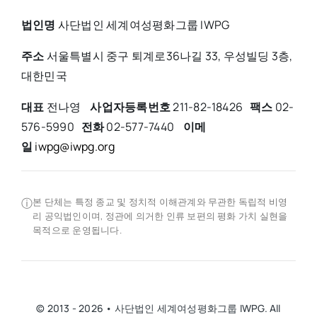
법인명
사단법인 세계여성평화그룹 IWPG
주소
서울특별시 중구 퇴계로36나길 33, 우성빌딩 3층,
대한민국
대표
전나영
사업자등록번호
211-82-18426
팩스
02-
576-5990
전화
02-577-7440
이메
일
iwpg@iwpg.org
ⓘ
본 단체는 특정 종교 및 정치적 이해관계와 무관한 독립적 비영
리 공익법인이며, 정관에 의거한 인류 보편의 평화 가치 실현을
목적으로 운영됩니다.
© 2013 - 2026 • 사단법인 세계여성평화그룹 IWPG. All